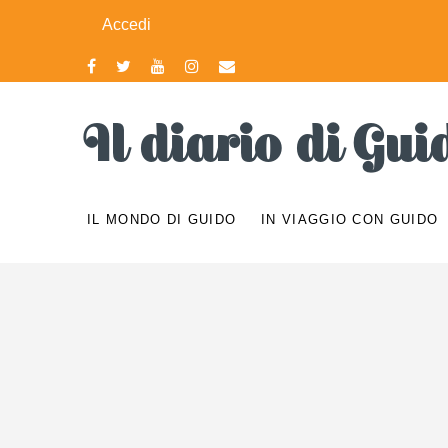
User
Salta
Accedi
al
account
contenuto
principale
menu
Il diario di Gui
IL MONDO DI GUIDO
IN VIAGGIO CON GUIDO